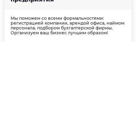
Мы поможем со всеми формальностями:
регистрацией компании, арендой офиса, наймом
персонала, подбором бухгалтерской фирмы.
Организуем ваш бизнес лучшим образом!
Хочу свой бизнес
03
Помощь в сопровождении
работы предприятия